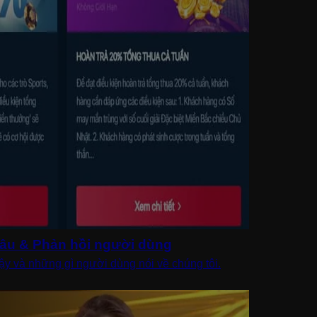
sâu & Phản hồi người dùng
 cậy và những gì người dùng nói về chúng tôi.