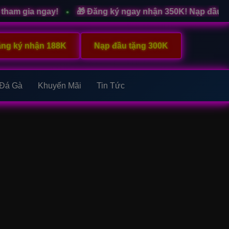
🎁 Đăng ký ngay nhận 350K! Nạp đầu tặng thêm 500K! 
🎁 Đăng ký ngay nhận 350K! Nạp đầu tặng thêm 500K! 
•
•
ng ký nhận 188K
Nạp đầu tặng 300K
Đá Gà
Khuyến Mãi
Tin Tức