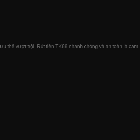
ưu thế vượt trội. Rút tiền TK88 nhanh chóng và an toàn là cam