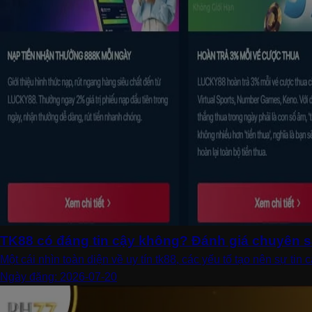
TK88 có đáng tin cậy không? Đánh giá chuyên 
Một cái nhìn toàn diện về uy tín tk88, các yếu tố tạo nên sự tin
Ngày đăng: 2026-07-20