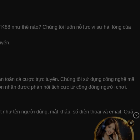
TK88 như thế nào? Chúng tôi luôn nỗ lực vì sự hài lòng của
uyến.
 an toàn cá cược trực tuyến. Chúng tôi sử dụng công nghệ mã
ôn nhận được phản hồi tích cực từ cộng đồng người chơi.
ết như tên người dùng, mật khẩu, số điện thoại và email. Quá
×