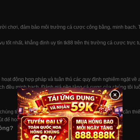
người chơi, đảm bảo môi trường cá cược công bằng, minh bạch. 
tốt nhất, khẳng định uy tín tk88 trên thị trường cá cược trực t
p hoạt động hợp pháp và tuân thủ các quy định nghiêm ngặt về
ch đều minh bạch. Đánh giá nền tảng cá cược của chúng tôi lu
×
chúng tôi, nhấp vào nút "Đăng ký" và điền các thông tin cần thi
t để hoàn tất.
hông?