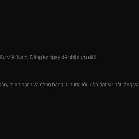
 đầu Việt Nam. Đăng ký ngay để nhận ưu đãi!
oàn, minh bạch và công bằng. Chúng tôi luôn đặt sự hài lòng và