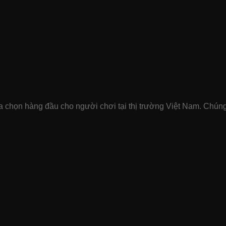
a chọn hàng đầu cho người chơi tại thị trường Việt Nam. Chúng 