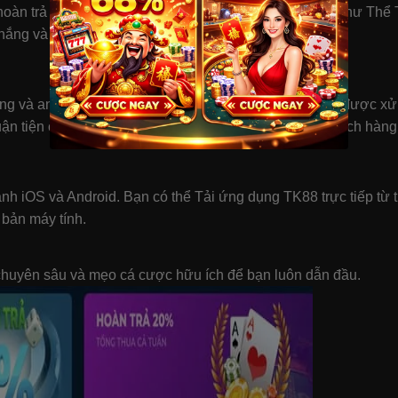
h hoàn trả hấp dẫn cho các loại hình trò chơi khác nhau như Th
n thắng và nhận về những khoản tiền thưởng lớn.
ng và an toàn. Thông thường, các giao dịch rút tiền sẽ được xử
uận tiện cho bạn. Nếu gặp vấn đề, liên hệ chăm sóc khách hàng
nh iOS và Android. Bạn có thể Tải ứng dụng TK88 trực tiếp từ t
 bản máy tính.
 chuyên sâu và mẹo cá cược hữu ích để bạn luôn dẫn đầu.