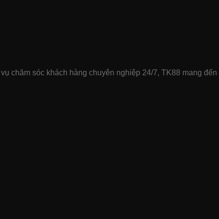
ịch vụ chăm sóc khách hàng chuyên nghiệp 24/7, TK88 mang đến 