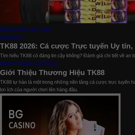
Nhấp để tham gia ngay!
Chơi Ngay
TK88 2026: Cá cược Trực tuyến Uy tín,
Tìm hiểu TK88 có đáng tin cậy không? Đánh giá chi tiết về an t
Đăng Ký Ngay
Đăng Nhập
Giới Thiệu Thương Hiệu TK88
TK88 tự hào là một trong những nền tảng cá cược trực tuyến hàn
lợi ích của người chơi lên hàng đầu.